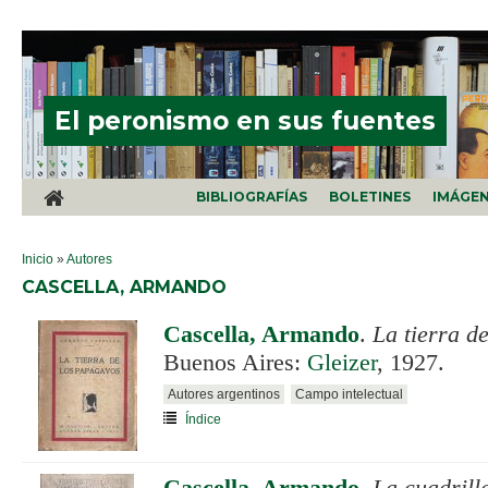
Pasar al contenido principal
El peronismo en sus fuentes
BIBLIOGRAFÍAS
BOLETINES
IMÁGE
SE ENCUENTRA USTED AQUÍ
Inicio
»
Autores
CASCELLA, ARMANDO
Cascella, Armando
.
La tierra d
Buenos Aires:
Gleizer
, 1927.
Autores argentinos
Campo intelectual
Índice