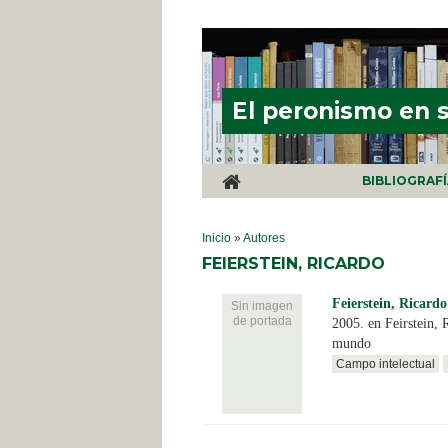
Pasar al contenido principal
El peronismo en 
BIBLIOGRAF
SE ENCUENTRA USTED AQUÍ
Inicio
»
Autores
FEIERSTEIN, RICARDO
Feierstein, Ricardo
Sin imagen
de portada
2005. en Feirstein, 
mundo
Campo intelectual