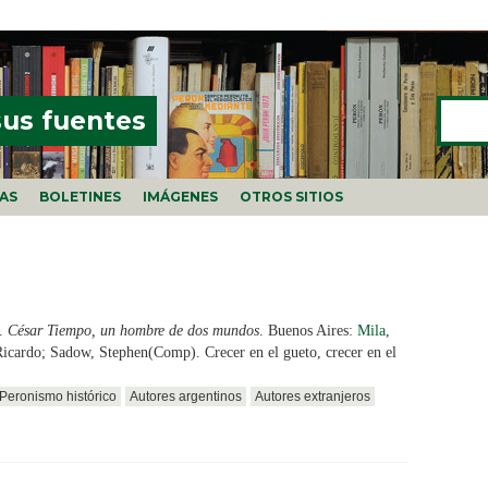
Buscar
FORMU
sus fuentes
ÍAS
BOLETINES
IMÁGENES
OTROS SITIOS
.
César Tiempo, un hombre de dos mundos
. Buenos Aires:
Mila
,
Ricardo; Sadow, Stephen(Comp). Crecer en el gueto, crecer en el
Peronismo histórico
Autores argentinos
Autores extranjeros