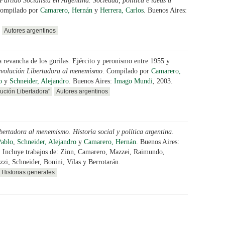
Partido Socialista en Argentina. Sociedad, política e ideas a
Compilado por
Camarero, Hernán
y
Herrera, Carlos
. Buenos Aires:
Autores argentinos
 revancha de los gorilas. Ejército y peronismo entre 1955 y
evolución Libertadora al menemismo
. Compilado por
Camarero,
o
y
Schneider, Alejandro
. Buenos Aires:
Imago Mundi
, 2003.
ución Libertadora"
Autores argentinos
ertadora al menemismo. Historia social y política argentina
.
Pablo
,
Schneider, Alejandro
y
Camarero, Hernán
. Buenos Aires:
. Incluye trabajos de: Zinn, Camarero, Mazzei, Raimundo,
ozzi, Schneider, Bonini, Vilas y Berrotarán.
Historias generales