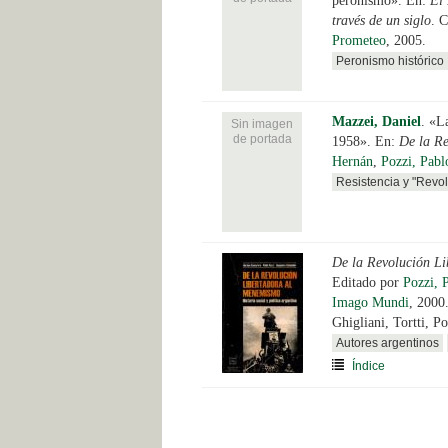
peronismo». En:
El 
través de un siglo
. 
Prometeo
, 2005.
Peronismo histórico
Mazzei, Daniel
.
«La
Sin imagen
de portada
1958». En:
De la R
Hernán
,
Pozzi, Pabl
Resistencia y "Revol
De la Revolución Lib
Editado por
Pozzi, 
Imago Mundi
, 2000
Ghigliani, Tortti, P
Autores argentinos
Índice