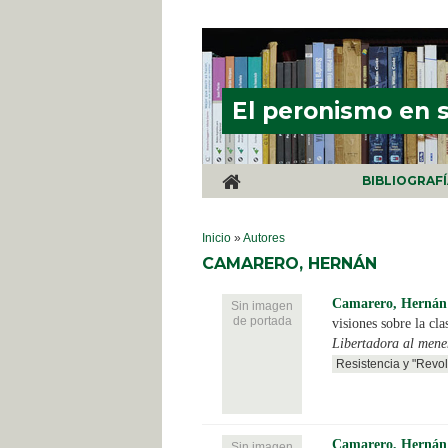
Pasar al contenido principal
El peronismo en 
BIBLIOGRAF
SE ENCUENTRA USTED AQUÍ
Inicio
»
Autores
CAMARERO, HERNÁN
Camarero, Hernán
Sin imagen
de portada
visiones sobre la cl
Libertadora al men
Resistencia y "Revol
Camarero, Hernán
Sin imagen