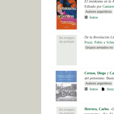
El trotskismo en la A
Editado por
Camare
Autores argentinos
Índice
De la Revolución L
Sin imagen
de portada
Pozzi, Pablo
y
Schne
Grupos armados no 
Ceruso, Diego
y
Ca
del peronismo
. Buen
Autores argentinos
Índice
Desc
Herrera, Carlos
.
«L
Sin imagen
de portada