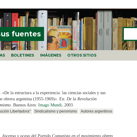
Buscar
FORMU
sus fuentes
ÍAS
BOLETINES
IMÁGENES
OTROS SITIOS
.
«De la estructura a la experiencia: las ciencias sociales y sus
ase obrera argentina (1955-1969)». En:
De la Revolución
emismo
. Buenos Aires:
Imago Mundi
, 2003.
ución Libertadora"
Sindicalismo y peronismo
Autores argentinos
.
Ascenso y ocaso del Partido Comunista en el movimiento obrero