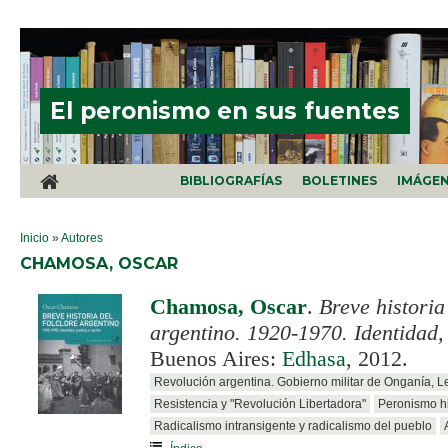
Pasar al contenido principal
El peronismo en sus fuentes
BIBLIOGRAFÍAS
BOLETINES
IMÁGE
SE ENCUENTRA USTED AQUÍ
Inicio
»
Autores
CHAMOSA, OSCAR
Chamosa, Oscar
.
Breve historia
argentino. 1920-1970. Identidad, 
Buenos Aires:
Edhasa
, 2012.
Revolución argentina. Gobierno militar de Onganía, 
Resistencia y "Revolución Libertadora"
Peronismo hi
Radicalismo intransigente y radicalismo del pueblo