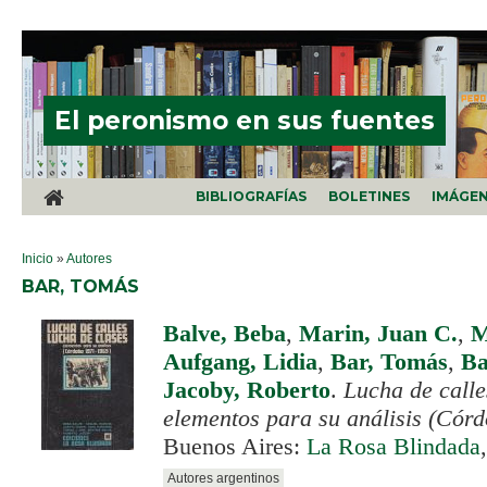
Pasar al contenido principal
El peronismo en sus fuentes
BIBLIOGRAFÍAS
BOLETINES
IMÁGE
SE ENCUENTRA USTED AQUÍ
Inicio
»
Autores
BAR, TOMÁS
Balve, Beba
,
Marin, Juan C.
,
M
Aufgang, Lidia
,
Bar, Tomás
,
Ba
Jacoby, Roberto
.
Lucha de calle
elementos para su análisis (Cór
Buenos Aires:
La Rosa Blindada
Autores argentinos