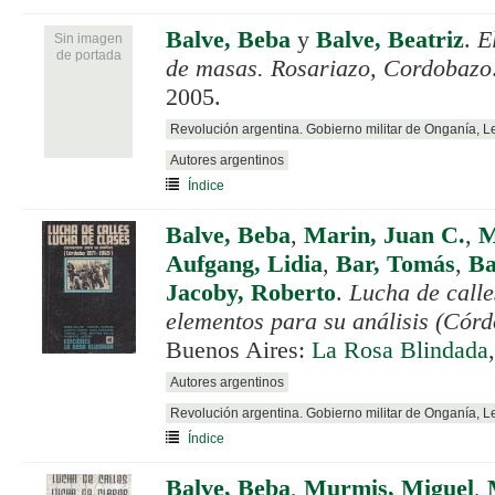
Balve, Beba
y
Balve, Beatriz
.
E
Sin imagen
de portada
de masas. Rosariazo, Cordobazo
2005.
Revolución argentina. Gobierno militar de Onganía, 
Autores argentinos
Índice
Balve, Beba
,
Marin, Juan C.
,
M
Aufgang, Lidia
,
Bar, Tomás
,
Ba
Jacoby, Roberto
.
Lucha de calle
elementos para su análisis (Cór
Buenos Aires:
La Rosa Blindada
Autores argentinos
Revolución argentina. Gobierno militar de Onganía, 
Índice
Balve, Beba
,
Murmis, Miguel
,