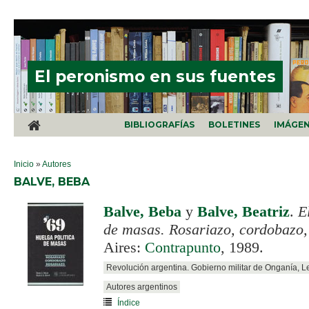
Pasar al contenido principal
El peronismo en sus fuentes
BIBLIOGRAFÍAS
BOLETINES
IMÁGE
SE ENCUENTRA USTED AQUÍ
Inicio
»
Autores
BALVE, BEBA
Balve, Beba
y
Balve, Beatriz
.
E
de masas. Rosariazo, cordobazo,
Aires:
Contrapunto
, 1989.
Revolución argentina. Gobierno militar de Onganía, 
Autores argentinos
Índice