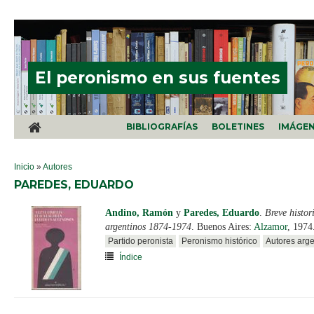
Pasar al contenido principal
El peronismo en sus fuentes
BIBLIOGRAFÍAS
BOLETINES
IMÁGE
SE ENCUENTRA USTED AQUÍ
Inicio
»
Autores
PAREDES, EDUARDO
Andino, Ramón
y
Paredes, Eduardo
.
Breve histor
argentinos 1874-1974
. Buenos Aires:
Alzamor
, 1974
Partido peronista
Peronismo histórico
Autores arge
Índice