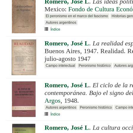
Romero, José L
.
Las ideas polít
Mexico:
Fondo de Cultura Econ
El peronismo en el marco del fascismo
Historias ge
Autores argentinos
Índice
Romero, José L
.
La realidad esp
Buenos Aires, 1947. Realidad. Re
julio-agosto 1947
Campo intelectual
Peronismo histórico
Autores arg
Romero, José L
.
El ciclo de la 
contemporánea. Bajo el signo del
Argos
, 1948.
Autores argentinos
Peronismo histórico
Campo inte
Índice
Romero, José L
.
La cultura occ