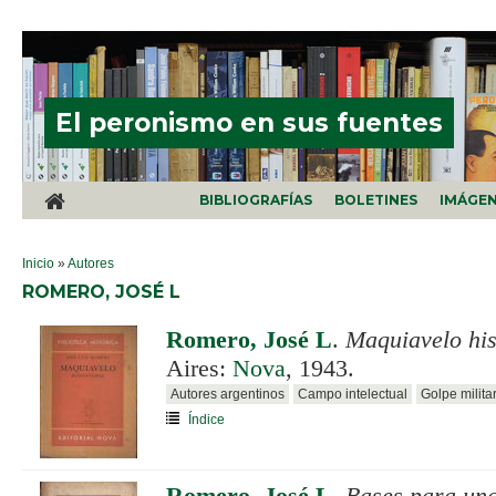
Pasar al contenido principal
El peronismo en sus fuentes
BIBLIOGRAFÍAS
BOLETINES
IMÁGE
SE ENCUENTRA USTED AQUÍ
Inicio
»
Autores
ROMERO, JOSÉ L
Romero, José L
.
Maquiavelo his
Aires:
Nova
, 1943.
Autores argentinos
Campo intelectual
Golpe milita
Índice