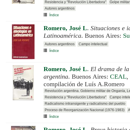
Resistencia y "Revolución Libertadora"
Golpe milita
Autores argentinos
Índice
Romero, José L
.
Situaciones e i
Latinoamérica
. Buenos Aires:
Su
Autores argentinos
Campo intelectual
Índice
Romero, José L
.
El drama de l
argentina
. Buenos Aires:
CEAL
,
compilación de Luís A.Romero
Revolución argentina. Gobierno militar de Onganía, 
Resistencia y "Revolución Libertadora"
Campo intele
Radicalismo intransigente y radicalismo del pueblo
Proceso de Reorganización Nacional (1976-1983)
A
Índice
Romero, José L
.
Breve historia 