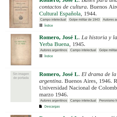
Romero, José L
.
Bases para una
contactos de cultura
. Buenos Air
Cultural Española
, 1944.
Campo intelectual
Golpe militar de 1943
Autores a
Índice
Romero, José L
.
La historia y l
Yerba Buena
, 1945.
Autores argentinos
Campo intelectual
Golpe milita
Índice
Romero, José L
.
El drama de l
Sin imagen
de portada
argentina
. Buenos Aires, 1946. R
Universidad Nacional de Colomb
marzo 1946.
Autores argentinos
Campo intelectual
Peronismo h
Descargas