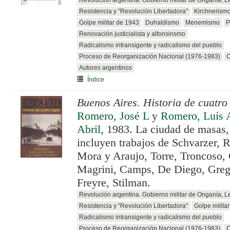
Revolución argentina. Gobierno militar de Onganía, 
Resistencia y "Revolución Libertadora"
Kirchnerism
Golpe militar de 1943
Duhaldismo
Menemismo
P
Renovación justicialista y alfonsinsmo
Radicalismo intransigente y radicalismo del pueblo
Proceso de Reorganización Nacional (1976-1983)
C
Autores argentinos
Índice
Buenos Aires. Historia de cuatro 
Romero, José L
y
Romero, Luís 
Abril
, 1983. La ciudad de masas
incluyen trabajos de Schvarzer, R
Mora y Araujo, Torre, Troncoso, 
Magrini, Camps, De Diego, Grego
Freyre, Stilman.
Revolución argentina. Gobierno militar de Onganía, 
Resistencia y "Revolución Libertadora"
Golpe milita
Radicalismo intransigente y radicalismo del pueblo
Proceso de Reorganización Nacional (1976-1983)
C