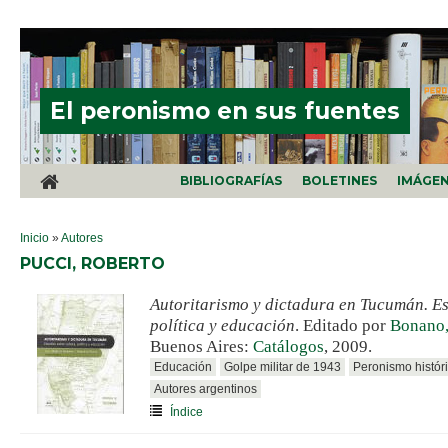
Pasar al contenido principal
El peronismo en sus fuentes
BIBLIOGRAFÍAS
BOLETINES
IMÁGE
SE ENCUENTRA USTED AQUÍ
Inicio
»
Autores
PUCCI, ROBERTO
Autoritarismo y dictadura en Tucumán. Es
política y educación
. Editado por
Bonano,
Buenos Aires:
Catálogos
, 2009.
Educación
Golpe militar de 1943
Peronismo histór
Autores argentinos
Índice