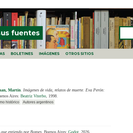
Buscar
FORMU
sus fuentes
ÍAS
BOLETINES
IMÁGENES
OTROS SITIOS
an, Martín
.
Imágenes de vida, relatos de muerte. Eva Perón:
uenos Aires:
Beatriz Viterbo
, 1998.
mo histórico
Autores argentinos
 que entiendo por Borges
. Buenos Aires:
Godot
, 2026.