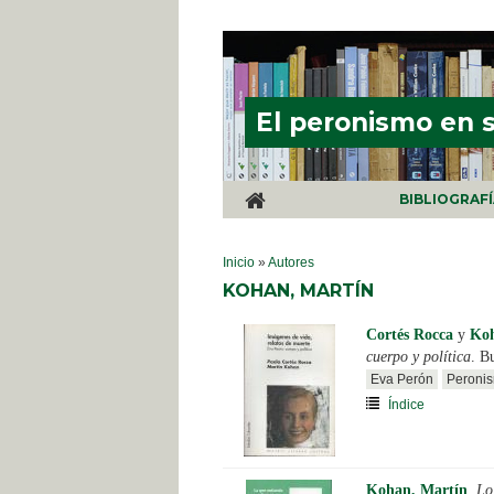
Pasar al contenido principal
El peronismo en 
BIBLIOGRAF
SE ENCUENTRA USTED AQUÍ
Inicio
»
Autores
KOHAN, MARTÍN
Cortés Rocca
y
Koh
cuerpo y política
. B
Eva Perón
Peronis
Índice
Kohan, Martín
.
Lo