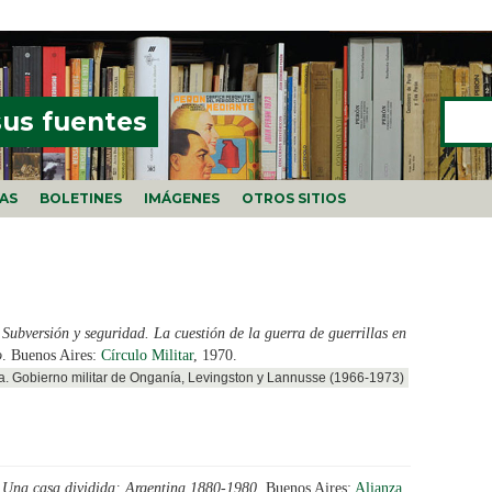
Buscar
FORMU
sus fuentes
ÍAS
BOLETINES
IMÁGENES
OTROS SITIOS
.
Subversión y seguridad. La cuestión de la guerra de guerrillas en
o
. Buenos Aires:
Círculo Militar
, 1970.
a. Gobierno militar de Onganía, Levingston y Lannusse (1966-1973)
.
Una casa dividida: Argentina 1880-1980
. Buenos Aires:
Alianza