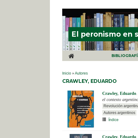
Pasar al contenido principal
El peronismo en 
BIBLIOGRAF
SE ENCUENTRA USTED AQUÍ
Inicio
»
Autores
CRAWLEY, EDUARDO
Crawley, Eduardo
el contexto argentin
Revolución argentin
Autores argentinos
Índice
Crawley, Eduardo