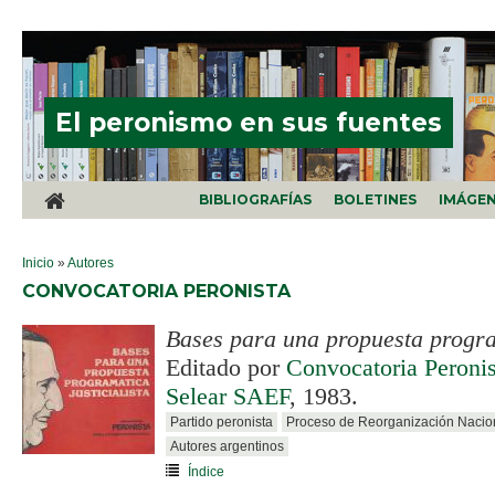
Pasar al contenido principal
El peronismo en sus fuentes
BIBLIOGRAFÍAS
BOLETINES
IMÁGE
SE ENCUENTRA USTED AQUÍ
Inicio
»
Autores
CONVOCATORIA PERONISTA
Bases para una propuesta program
Editado por
Convocatoria Peronis
Selear SAEF
, 1983.
Partido peronista
Proceso de Reorganización Nacio
Autores argentinos
Índice