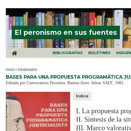
Pasar al contenido principal
El peronismo en sus fuentes
BIBLIOGRAFÍAS
BOLETINES
IMÁGE
SE ENCUENTRA USTED AQUÍ
Inicio
»
Destacados
BASES PARA UNA PROPUESTA PROGRAMÁTICA JUS
Editado por Convocatoria Peronista. Buenos Aires: Selear SAEF, 1983.
Índice
I. La propuesta pro
II. Sintesis de la s
III. Marco valorati