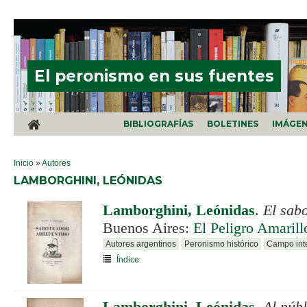
Pasar al contenido principal
El peronismo en sus fuentes
BIBLIOGRAFÍAS
BOLETINES
IMÁGE
SE ENCUENTRA USTED AQUÍ
Inicio
»
Autores
LAMBORGHINI, LEÓNIDAS
Lamborghini, Leónidas
.
El sab
Buenos Aires:
El Peligro Amarill
Autores argentinos
Peronismo histórico
Campo inte
Índice