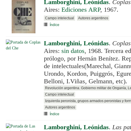
Lamborghini, Leónidas
.
Coplas
Aires:
Ediciones ARP
, 1967.
Campo intelectual
Autores argentinos
Índice
Lamborghini, Leónidas
.
Coplas
Aires:
sin datos
, 1968. Tercera e
prólogo, por Hernán Benítez. Re
de intelectuales(Marechal, Giannu
Urondo, Kordon, Puiggrós, Egure
Belloni, I.Viñas, Gelmann, etc).
Revolución argentina. Gobierno militar de Onganía, 
Campo intelectual
Izquierda peronista, grupos armados peronistas y for
Autores argentinos
Índice
Lamborghini, Leónidas
.
Las pat