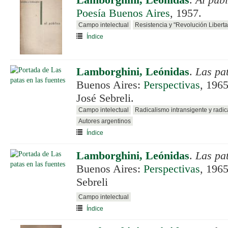
Lamborghini, Leónidas
.
Al públ
Poesía Buenos Aires
, 1957.
Campo intelectual
Resistencia y "Revolución Libert
Índice
Lamborghini, Leónidas
.
Las pat
Buenos Aires:
Perspectivas
, 196
José Sebreli.
Campo intelectual
Radicalismo intransigente y radi
Autores argentinos
Índice
Lamborghini, Leónidas
.
Las pat
Buenos Aires:
Perspectivas
, 1965
Sebreli
Campo intelectual
Índice