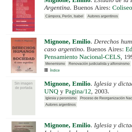
Mignone, Emilio
.
Estudio de la 
Argentina
. Buenos Aires:
Colise
Cámpora, Perón, Isabel
Autores argentinos
Mignone, Emilio
.
Derechos huma
caso argentino
. Buenos Aires:
Ed
Pensamiento Nacional-CELS
, 19
Menemismo
Renovación justicialista y alfonsinsmo
Índice
Mignone, Emilio
.
Iglesia y dict
Sin imagen
de portada
UNQ
y
Pagina/12
, 2003.
Iglesia y peronismo
Proceso de Reorganización Nac
Autores argentinos
Mignone, Emilio
.
Iglesia y dict