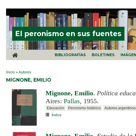
Pasar al contenido principal
El peronismo en sus fuentes
BIBLIOGRAFÍAS
BOLETINES
IMÁGE
SE ENCUENTRA USTED AQUÍ
Inicio
»
Autores
MIGNONE, EMILIO
Mignone, Emilio
.
Política educa
Aires:
Pallas
, 1955.
Educación
Peronismo histórico
Autores argentinos
Índice