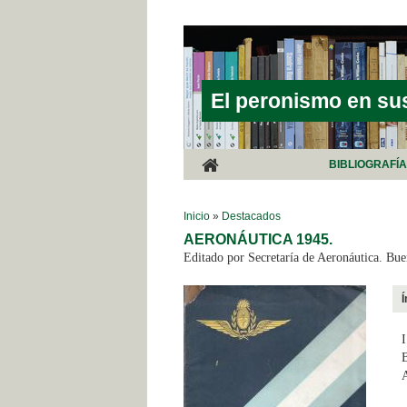
Pasar al contenido principal
El peronismo en su
BIBLIOGRAFÍ
SE ENCUENTRA USTED AQUÍ
Inicio
»
Destacados
AERONÁUTICA 1945.
Editado por Secretaría de Aeronáutica. Bue
Í
I
B
A