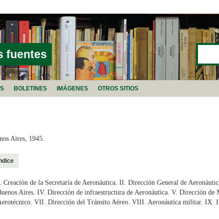
Buscar
FORMU
s fuentes
AS
BOLETINES
IMÁGENES
OTROS SITIOS
nos Aires, 1945.
ndice
. Creación de la Secretaría de Aeronáutica. II. Dirección General de Aeronáutic
uenos Aires. IV. Dirección de infraestructura de Aeronáutica. V. Dirección de 
erotécnico. VII. Dirección del Tránsito Aéreo. VIII. Aeronáutica militar. IX. 