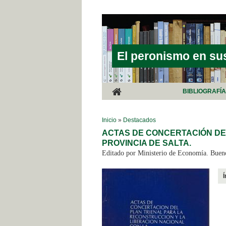
Pasar al contenido principal
El peronismo en su
BIBLIOGRAFÍ
SE ENCUENTRA USTED AQUÍ
Inicio
»
Destacados
ACTAS DE CONCERTACIÓN DEL
PROVINCIA DE SALTA.
Editado por Ministerio de Economía. Bueno
Í