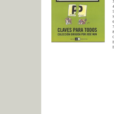
3
4
5
S
6
7
8
C
E
B