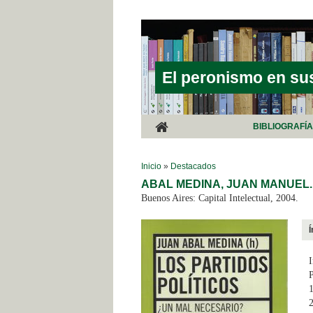
Pasar al contenido principal
El peronismo en su
BIBLIOGRAFÍ
SE ENCUENTRA USTED AQUÍ
Inicio
»
Destacados
ABAL MEDINA, JUAN MANUEL.
Buenos Aires: Capital Intelectual, 2004.
Í
I
P
1
2