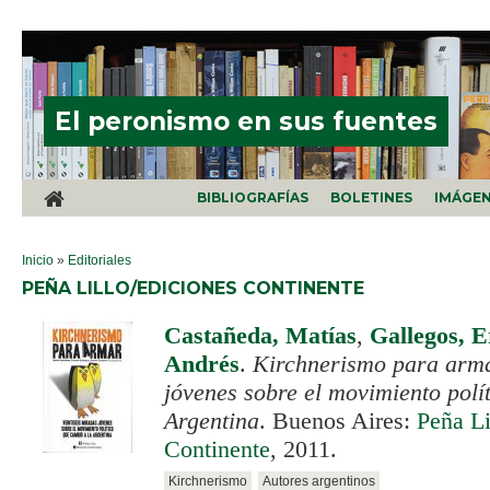
Pasar al contenido principal
El peronismo en sus fuentes
BIBLIOGRAFÍAS
BOLETINES
IMÁGE
SE ENCUENTRA USTED AQUÍ
Inicio
»
Editoriales
PEÑA LILLO/EDICIONES CONTINENTE
Castañeda, Matías
,
Gallegos, E
Andrés
.
Kirchnerismo para armar
jóvenes sobre el movimiento polí
Argentina
. Buenos Aires:
Peña Li
Continente
, 2011.
Kirchnerismo
Autores argentinos