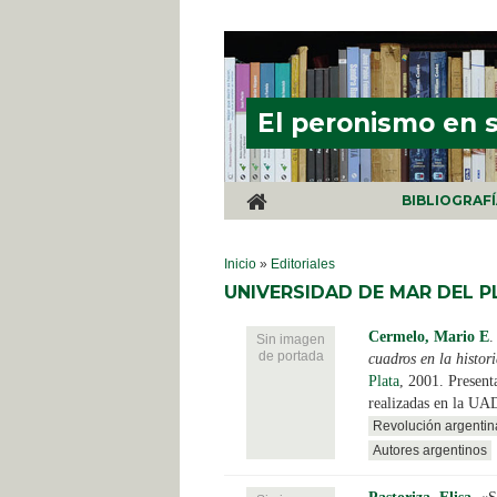
Pasar al contenido principal
El peronismo en 
BIBLIOGRAF
SE ENCUENTRA USTED AQUÍ
Inicio
»
Editoriales
UNIVERSIDAD DE MAR DEL P
Cermelo, Mario E
Sin imagen
de portada
cuadros en la histor
Plata
, 2001. Present
realizadas en la UA
Revolución argentin
Autores argentinos