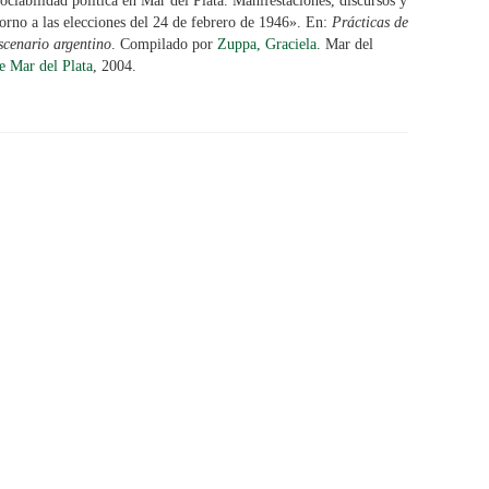
ociabilidad política en Mar del Plata. Manifestaciones, discursos y
orno a las elecciones del 24 de febrero de 1946». En:
Prácticas de
scenario argentino
. Compilado por
Zuppa, Graciela
. Mar del
e Mar del Plata
, 2004.