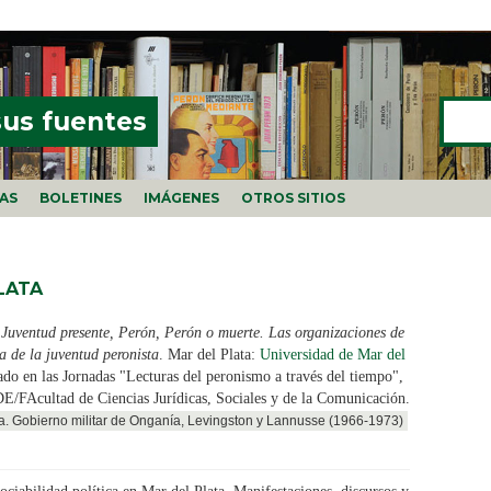
Buscar
FORMU
sus fuentes
ÍAS
BOLETINES
IMÁGENES
OTROS SITIOS
LATA
.
Juventud presente, Perón, Perón o muerte. Las organizaciones de
ia de la juventud peronista
. Mar del Plata:
Universidad de Mar del
ado en las Jornadas "Lecturas del peronismo a través del tiempo",
DE/FAcultad de Ciencias Jurídicas, Sociales y de la Comunicación.
a. Gobierno militar de Onganía, Levingston y Lannusse (1966-1973)