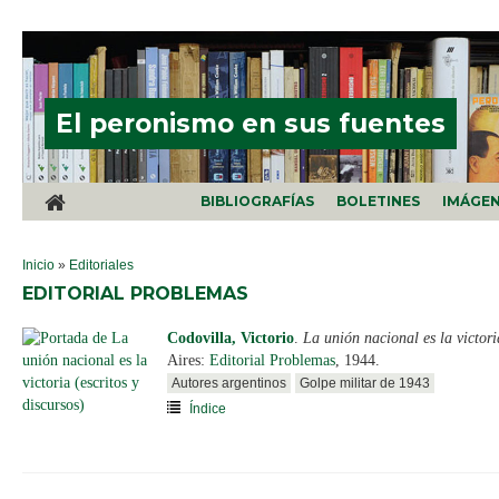
Pasar al contenido principal
El peronismo en sus fuentes
BIBLIOGRAFÍAS
BOLETINES
IMÁGE
SE ENCUENTRA USTED AQUÍ
Inicio
»
Editoriales
EDITORIAL PROBLEMAS
Codovilla, Victorio
.
La unión nacional es la victoria
Aires:
Editorial Problemas
, 1944.
Autores argentinos
Golpe militar de 1943
Índice