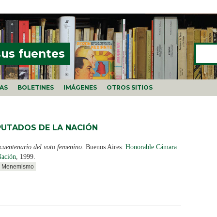
Buscar
FORMU
sus fuentes
ÍAS
BOLETINES
IMÁGENES
OTROS SITIOS
UTADOS DE LA NACIÓN
cuentenario del voto femenino
. Buenos Aires:
Honorable Cámara
Nación
, 1999.
Menemismo