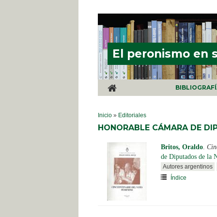
Pasar al contenido principal
El peronismo en 
BIBLIOGRAF
SE ENCUENTRA USTED AQUÍ
Inicio
»
Editoriales
HONORABLE CÁMARA DE DIP
Britos, Oraldo
.
Cin
de Diputados de la 
Autores argentinos
Índice