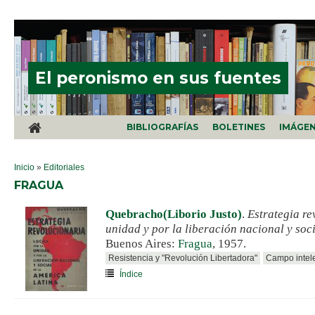
Pasar al contenido principal
El peronismo en sus fuentes
BIBLIOGRAFÍAS
BOLETINES
IMÁGE
SE ENCUENTRA USTED AQUÍ
Inicio
»
Editoriales
FRAGUA
Quebracho(Liborio Justo)
.
Estrategia re
unidad y por la liberación nacional y soc
Buenos Aires:
Fragua
, 1957.
Resistencia y "Revolución Libertadora"
Campo intele
Índice