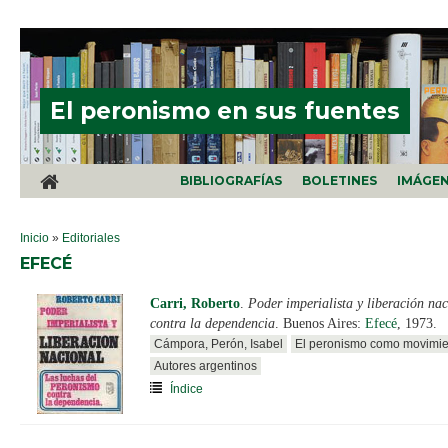
Pasar al contenido principal
El peronismo en sus fuentes
BIBLIOGRAFÍAS
BOLETINES
IMÁGE
SE ENCUENTRA USTED AQUÍ
Inicio
»
Editoriales
EFECÉ
Carri, Roberto
.
Poder imperialista y liberación na
contra la dependencia
. Buenos Aires:
Efecé
, 1973.
Cámpora, Perón, Isabel
El peronismo como movimien
Autores argentinos
Índice