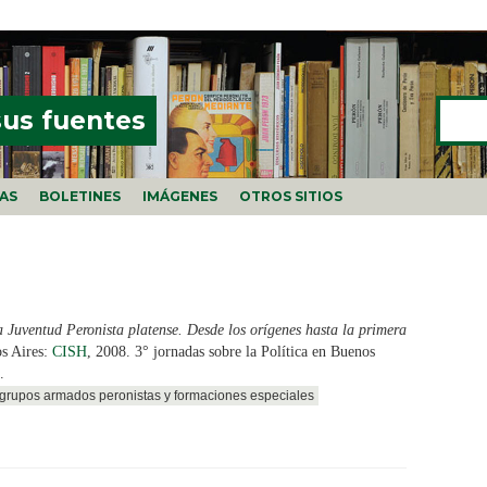
Buscar
FORMU
sus fuentes
ÍAS
BOLETINES
IMÁGENES
OTROS SITIOS
 Juventud Peronista platense. Desde los orígenes hasta la primera
s Aires:
CISH
, 2008. 3° jornadas sobre la Política en Buenos
.
, grupos armados peronistas y formaciones especiales