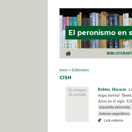
Pasar al contenido principal
El peronismo en 
BIBLIOGRAF
SE ENCUENTRA USTED AQUÍ
Inicio
»
Editoriales
CISH
Robles, Horacio
.
La
Sin imagen
de portada
etapa barrial
. Bueno
Aires en el siglo XX
Izquierda peronista
Autores argentinos
Link externo