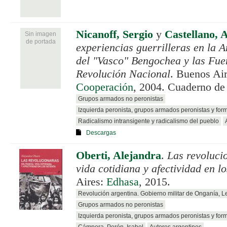
Nicanoff, Sergio
y
Castellano, 
Sin imagen
de portada
experiencias guerrilleras en la A
del "Vasco" Bengochea y las Fue
Revolución Nacional
. Buenos Ai
Cooperación
, 2004. Cuaderno de
Grupos armados no peronistas
Izquierda peronista, grupos armados peronistas y for
Radicalismo intransigente y radicalismo del pueblo
Descargas
Oberti, Alejandra
.
Las revolucio
vida cotidiana y afectividad en l
Aires:
Edhasa
, 2015.
Revolución argentina. Gobierno militar de Onganía, 
Grupos armados no peronistas
Izquierda peronista, grupos armados peronistas y for
Cámpora, Perón, Isabel
Autores argentinos