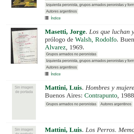
Izquierda peronista, grupos armados peronistas y for
Autores argentinos
Índice
Masetti, Jorge
.
Los que luchan y
prólogo de
Walsh, Rodolfo
. Buen
Alvarez
, 1969.
Grupos armados no peronistas
Izquierda peronista, grupos armados peronistas y for
Autores argentinos
Índice
Mattini, Luis
.
Hombres y mujer
Sin imagen
de portada
Buenos Aires:
Contrapunto
, 1988
Grupos armados no peronistas
Autores argentinos
Mattini, Luis
.
Los Perros. Memo
Sin imagen
de portada