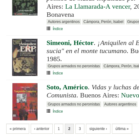
Aires:
La Llamarada-A vencer
, 2
Bonavena
Autores argentinos
Cámpora, Perón, Isabel
Grupos
Índice
Simeoni, Héctor
.
¡Aniquilen al 
sucia" en el monte tucumano
. Bu
1985.
Grupos armados no peronistas
Cámpora, Perón, Isa
Índice
Soto, Américo
.
Vidas y luchas d
Comunista
. Buenos Aires:
Nuevo
Grupos armados no peronistas
Autores argentinos
Índice
PÁGINAS
« primera
‹ anterior
1
2
3
siguiente ›
última »