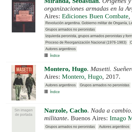
Miranda, Sebastián
.
Orígenes y
organizaciones armadas en la Ar
Aires:
Ediciones Buen Combate
,
Revolución argentina. Gobierno militar de Onganía, 
Grupos armados no peronistas
Izquierda peronista, grupos armados peronistas y for
Proceso de Reorganización Nacional (1976-1983)
C
Autores argentinos
Índice
Montero, Hugo
.
Masetti. Sueñer
Aires:
Montero, Hugo
, 2017.
Autores argentinos
Grupos armados no peronistas
Índice
Narzole, Cacho
.
Nada a cambio.
Sin imagen
de portada
militante
. Buenos Aires:
Imago 
Grupos armados no peronistas
Autores argentinos