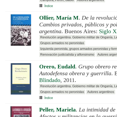
Índice
Ollier, María M
.
De la revoluci
Cambios privados, públicos y polí
argentina
. Buenos Aires:
Siglo 
Revolución argentina. Gobierno militar de Onganía, 
Grupos armados no peronistas
Izquierda peronista, grupos armados peronistas y for
Renovación justicialista y alfonsinsmo
Autores argen
Orero, Eudald
.
Grupo obrero re
Autodefensa obrera y guerrilla
. 
Blindado
, 2011.
Revolución argentina. Gobierno militar de Onganía, 
Grupos armados no peronistas
Autores argentinos
Índice
Peller, Mariela
.
La intimidad de 
Afectos y militancias en la guerr