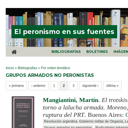
Pasar al contenido principal
El peronismo en sus fuentes
BIBLIOGRAFÍAS
BOLETINES
IMÁGE
SE ENCUENTRA USTED AQUÍ
Inicio
»
Bibliografías
»
Por orden temático
GRUPOS ARMADOS NO PERONISTAS
PÁGINAS
« primera
‹ anterior
1
2
3
siguiente ›
última »
Mangiantini, Martín
.
El trotski
torno a lalucha armada. Moreno,
ruptura del PRT
. Buenos Aires:
Revolución argentina. Gobierno militar de Onganía, 
Grupos armados no peronistas
Radicalismo intransi