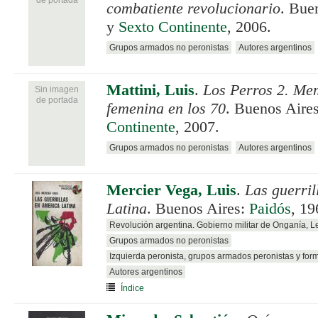
combatiente revolucionario
. Bue
y
Sexto Continente
, 2006.
Grupos armados no peronistas
Autores argentinos
Mattini, Luis
.
Los Perros 2. Mem
Sin imagen
de portada
femenina en los 70
. Buenos Aire
Continente
, 2007.
Grupos armados no peronistas
Autores argentinos
Mercier Vega, Luis
.
Las guerril
Latina
. Buenos Aires:
Paidós
, 19
Revolución argentina. Gobierno militar de Onganía, 
Grupos armados no peronistas
Izquierda peronista, grupos armados peronistas y for
Autores argentinos
Índice