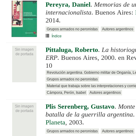
Pereyra, Daniel
.
Memorias de un
internacionalista
. Buenos Aires:
2014.
Grupos armados no peronistas
Autores argentinos
Índice
Pittaluga, Roberto
.
La historiog
Sin imagen
de portada
ERP
. Buenos Aires, 2000. en Re
10
Revolución argentina. Gobierno militar de Onganía, 
Grupos armados no peronistas
Material que trabaja sobre las interpretaciones y corri
Cámpora, Perón, Isabel
Autores argentinos
Plis Serenberg, Gustavo
.
Monte
Sin imagen
de portada
batalla de la guerrilla argentina
.
Planeta
, 2003.
Grupos armados no peronistas
Autores argentinos