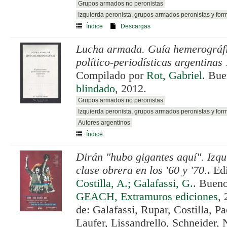
Grupos armados no peronistas
Izquierda peronista, grupos armados peronistas y for
Índice
Descargas
Lucha armada. Guía hemerográfi
político-periodísticas argentinas
Compilado por
Rot, Gabriel
. Bue
blindado
, 2012.
Grupos armados no peronistas
Izquierda peronista, grupos armados peronistas y for
Autores argentinos
Índice
Dirán "hubo gigantes aquí". Izqu
clase obrera en los '60 y '70.
. Ed
Costilla, A.; Galafassi, G.
. Buen
GEACH, Extramuros ediciones
, 
de: Galafassi, Rupar, Costilla, P
Laufer, Lissandrello, Schneider, 