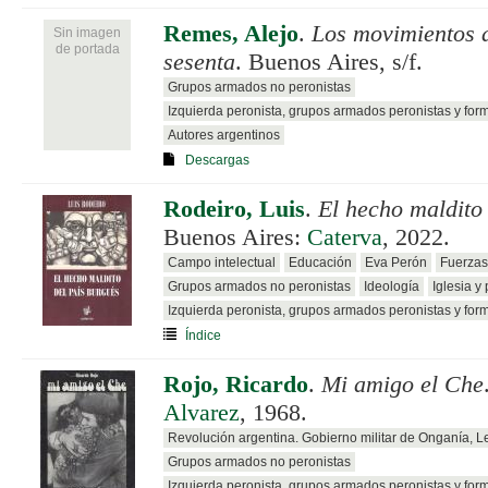
Remes, Alejo
.
Los movimientos 
Sin imagen
de portada
sesenta
. Buenos Aires, s/f.
Grupos armados no peronistas
Izquierda peronista, grupos armados peronistas y for
Autores argentinos
Descargas
Rodeiro, Luis
.
El hecho maldito
Buenos Aires:
Caterva
, 2022.
Campo intelectual
Educación
Eva Perón
Fuerzas
Grupos armados no peronistas
Ideología
Iglesia y
Izquierda peronista, grupos armados peronistas y for
Índice
Rojo, Ricardo
.
Mi amigo el Che
Alvarez
, 1968.
Revolución argentina. Gobierno militar de Onganía, 
Grupos armados no peronistas
Izquierda peronista, grupos armados peronistas y for