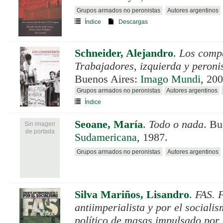
Grupos armados no peronistas
Autores argentinos
Índice
Descargas
Schneider, Alejandro
.
Los comp
Trabajadores, izquierda y peron
Buenos Aires:
Imago Mundi
, 200
Grupos armados no peronistas
Autores argentinos
Índice
Seoane, María
.
Todo o nada
. Bu
Sin imagen
de portada
Sudamericana
, 1987.
Grupos armados no peronistas
Autores argentinos
Silva Mariños, Lisandro
.
FAS. 
antiimperialista y por el socialis
político de masas impulsado por