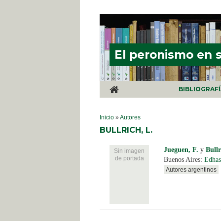
Pasar al contenido principal
El peronismo en 
BIBLIOGRAF
SE ENCUENTRA USTED AQUÍ
Inicio
»
Autores
BULLRICH, L.
Jueguen, F.
y
Bullr
Sin imagen
de portada
Buenos Aires:
Edhas
Autores argentinos