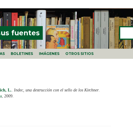
Buscar
FORMU
sus fuentes
ÍAS
BOLETINES
IMÁGENES
OTROS SITIOS
ich, L.
.
Indec, una destrucción con el sello de los Kirchner
.
a
, 2009.