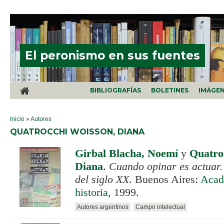
Pasar al contenido principal
El peronismo en sus fuentes
BIBLIOGRAFÍAS
BOLETINES
IMÁGE
SE ENCUENTRA USTED AQUÍ
Inicio
»
Autores
QUATROCCHI WOISSON, DIANA
Girbal Blacha, Noemí
y
Quatro
Diana
.
Cuando opinar es actuar.
del siglo XX
. Buenos Aires:
Acad
historia
, 1999.
Autores argentinos
Campo intelectual