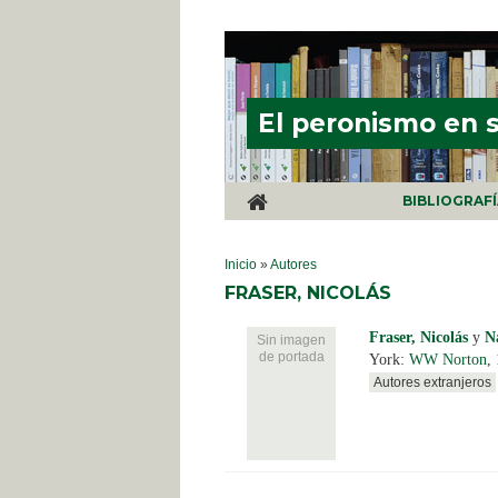
Pasar al contenido principal
El peronismo en 
BIBLIOGRAF
SE ENCUENTRA USTED AQUÍ
Inicio
»
Autores
FRASER, NICOLÁS
Fraser, Nicolás
y
N
Sin imagen
de portada
York:
WW Norton
,
Autores extranjeros