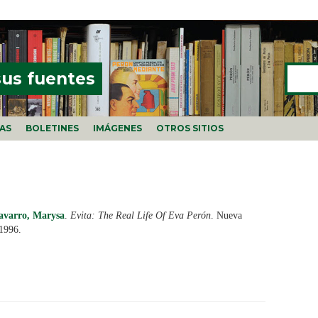
Buscar
FORMU
sus fuentes
ÍAS
BOLETINES
IMÁGENES
OTROS SITIOS
avarro, Marysa
.
Evita: The Real Life Of Eva Perón
. Nueva
 1996.