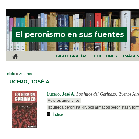
Pasar al contenido principal
El peronismo en sus fuentes
BIBLIOGRAFÍAS
BOLETINES
IMÁGE
SE ENCUENTRA USTED AQUÍ
Inicio
»
Autores
LUCERO, JOSÉ A
Lucero, José A
.
Los hijos del Garinazo
. Buenos Air
Autores argentinos
Izquierda peronista, grupos armados peronistas y for
Índice