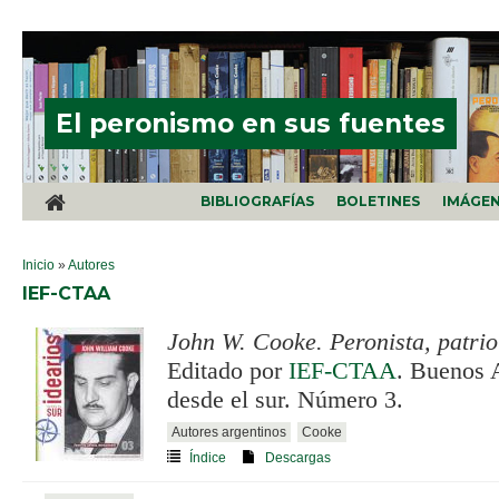
Pasar al contenido principal
El peronismo en sus fuentes
BIBLIOGRAFÍAS
BOLETINES
IMÁGE
SE ENCUENTRA USTED AQUÍ
Inicio
»
Autores
IEF-CTAA
John W. Cooke. Peronista, patrio
Editado por
IEF-CTAA
. Buenos A
desde el sur. Número 3.
Autores argentinos
Cooke
Índice
Descargas