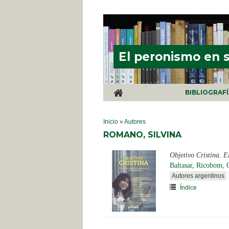
Pasar al contenido principal
El peronismo en 
BIBLIOGRAF
SE ENCUENTRA USTED AQUÍ
Inicio
»
Autores
ROMANO, SILVINA
Objetivo Cristina. E
Baltasar
,
Ricobom, G
Autores argentinos
Índice