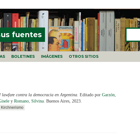
Buscar
FORMU
sus fuentes
ÍAS
BOLETINES
IMÁGENES
OTROS SITIOS
l lawfare contra la democracia en Argentina
. Editado por
Garzón,
isele
y
Romano, Silvina
. Buenos Aires, 2023.
Kirchnerismo