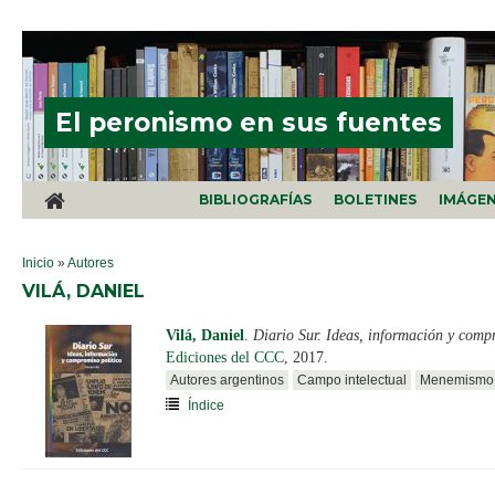
Pasar al contenido principal
El peronismo en sus fuentes
BIBLIOGRAFÍAS
BOLETINES
IMÁGE
SE ENCUENTRA USTED AQUÍ
Inicio
»
Autores
VILÁ, DANIEL
Vilá, Daniel
.
Diario Sur. Ideas, información y comp
Ediciones del CCC
, 2017.
Autores argentinos
Campo intelectual
Menemismo
Índice