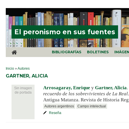
Pasar al contenido principal
El peronismo en sus fuentes
BIBLIOGRAFÍAS
BOLETINES
IMÁGE
SE ENCUENTRA USTED AQUÍ
Inicio
»
Autores
GARTNER, ALICIA
Arrosagaray, Enrique
y
Gartner, Alicia
.
Sin imagen
de portada
recuerdo de los sobrevivientes de La Real
Antigua Matanza. Revista de Historia Regi
Autores argentinos
Campo intelectual
Reseña