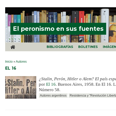
Pasar al contenido principal
El peronismo en sus fuentes
BIBLIOGRAFÍAS
BOLETINES
IMÁGE
SE ENCUENTRA USTED AQUÍ
Inicio
»
Autores
EL 16
¿Stalin, Perón, Hitler o Alem? El país esp
por
El 16
. Buenos Aires, 1958. En El 16. 
Número 58.
Autores argentinos
Resistencia y "Revolución Libert