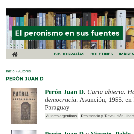
Pasar al contenido principal
El peronismo en sus fuentes
BIBLIOGRAFÍAS
BOLETINES
IMÁGE
SE ENCUENTRA USTED AQUÍ
Inicio
»
Autores
PERÓN JUAN D
Perón Juan D
.
Carta abierta. H
democracia
. Asunción, 1955. en 
Paraguay
Autores argentinos
Resistencia y "Revolución Liber