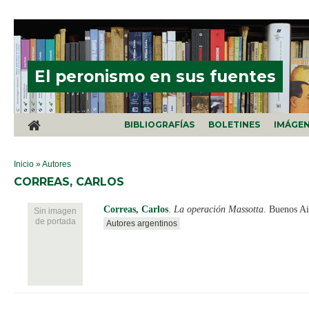
Pasar al contenido principal
El peronismo en sus fuentes
BIBLIOGRAFÍAS
BOLETINES
IMÁGE
SE ENCUENTRA USTED AQUÍ
Inicio
»
Autores
CORREAS, CARLOS
Correas, Carlos
.
La operación Massotta
. Buenos Ai
Sin imagen
de portada
Autores argentinos