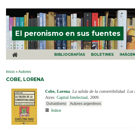
Pasar al contenido principal
El peronismo en sus fuentes
BIBLIOGRAFÍAS
BOLETINES
IMÁGE
SE ENCUENTRA USTED AQUÍ
Inicio
»
Autores
COBE, LORENA
Cobe, Lorena
.
La salida de la convertibilidad. Los 
Aires:
Capital Intelectual
, 2009.
Duhaldismo
Autores argentinos
Índice