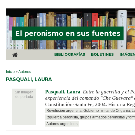
Pasar al contenido principal
El peronismo en sus fuentes
BIBLIOGRAFÍAS
BOLETINES
IMÁGE
SE ENCUENTRA USTED AQUÍ
Inicio
»
Autores
PASQUALI, LAURA
Pasquali, Laura
.
Entre la guerrilla y el 
Sin imagen
de portada
experiencia del comando "Che Guevara" 
Constitución-Santa Fe, 2004. Historia Reg
Revolución argentina. Gobierno militar de Onganía, 
Izquierda peronista, grupos armados peronistas y for
Autores argentinos