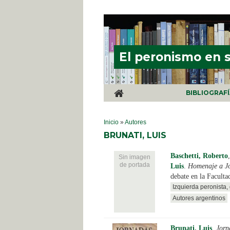
Pasar al contenido principal
El peronismo en 
BIBLIOGRAF
SE ENCUENTRA USTED AQUÍ
Inicio
»
Autores
BRUNATI, LUIS
Baschetti, Roberto
Sin imagen
de portada
Luis
.
Homenaje a J
debate en la Faculta
Izquierda peronista
Autores argentinos
Brunati, Luis
.
Jorn