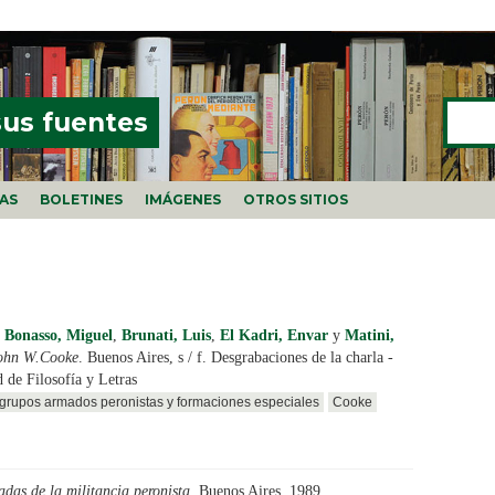
Buscar
FORMU
sus fuentes
ÍAS
BOLETINES
IMÁGENES
OTROS SITIOS
,
Bonasso, Miguel
,
Brunati, Luis
,
El Kadri, Envar
y
Matini,
ohn W.Cooke
. Buenos Aires, s / f. Desgrabaciones de la charla -
d de Filosofía y Letras
, grupos armados peronistas y formaciones especiales
Cooke
adas de la militancia peronista
. Buenos Aires, 1989.