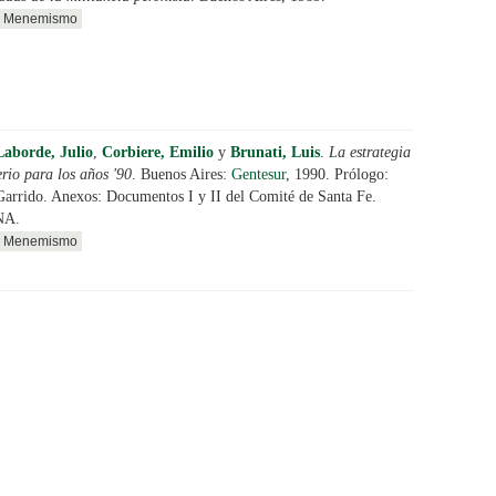
Menemismo
Laborde, Julio
,
Corbiere, Emilio
y
Brunati, Luis
.
La estrategia
rio para los años '90
. Buenos Aires:
Gentesur
, 1990. Prólogo:
Garrido. Anexos: Documentos I y II del Comité de Santa Fe.
NA.
Menemismo