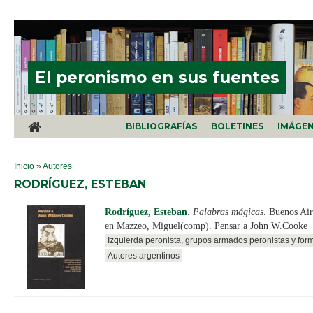
Pasar al contenido principal
El peronismo en sus fuentes
BIBLIOGRAFÍAS
BOLETINES
IMÁGE
SE ENCUENTRA USTED AQUÍ
Inicio
»
Autores
RODRÍGUEZ, ESTEBAN
Rodríguez, Esteban
.
Palabras mágicas
. Buenos Ai
en Mazzeo, Miguel(comp). Pensar a John W.Cooke
Izquierda peronista, grupos armados peronistas y for
Autores argentinos