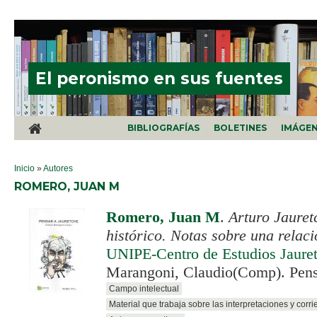
Pasar al contenido principal
El peronismo en sus fuentes
BIBLIOGRAFÍAS
BOLETINES
IMÁGE
SE ENCUENTRA USTED AQUÍ
Inicio
»
Autores
ROMERO, JUAN M
Romero, Juan M
.
Arturo Jauret
histórico. Notas sobre una relaci
UNIPE-Centro de Estudios Jaure
Marangoni, Claudio(Comp). Pens
Campo intelectual
Material que trabaja sobre las interpretaciones y corri