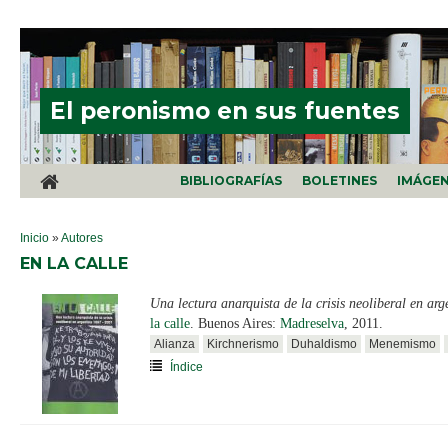
Pasar al contenido principal
El peronismo en sus fuentes
BIBLIOGRAFÍAS
BOLETINES
IMÁGE
SE ENCUENTRA USTED AQUÍ
Inicio
»
Autores
EN LA CALLE
Una lectura anarquista de la crisis neoliberal en ar
la calle
. Buenos Aires:
Madreselva
, 2011.
Alianza
Kirchnerismo
Duhaldismo
Menemismo
Índice