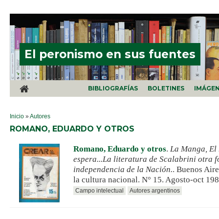
Pasar al contenido principal
El peronismo en sus fuentes
BIBLIOGRAFÍAS
BOLETINES
IMÁGE
SE ENCUENTRA USTED AQUÍ
Inicio
»
Autores
ROMANO, EDUARDO Y OTROS
Romano, Eduardo y otros
.
La Manga, El 
espera...La literatura de Scalabrini otra 
independencia de la Nación.
. Buenos Air
la cultura nacional. N° 15. Agosto-oct 198
Campo intelectual
Autores argentinos