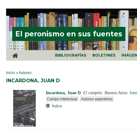
Pasar al contenido principal
El peronismo en sus fuentes
BIBLIOGRAFÍAS
BOLETINES
IMÁGE
SE ENCUENTRA USTED AQUÍ
Inicio
»
Autores
INCARDONA, JUAN D
Incardona, Juan D
.
El campito
. Buenos Aires:
Inte
Campo intelectual
Autores argentinos
Índice