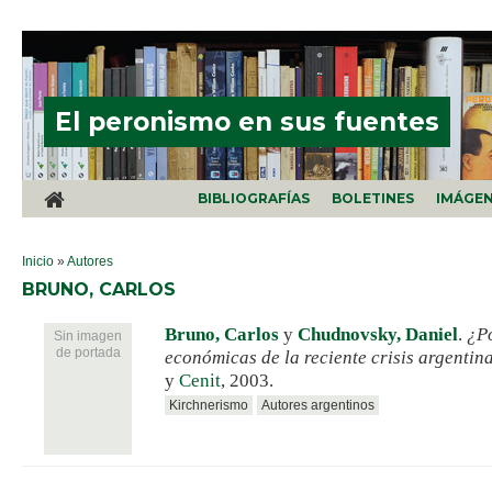
Pasar al contenido principal
El peronismo en sus fuentes
BIBLIOGRAFÍAS
BOLETINES
IMÁGE
SE ENCUENTRA USTED AQUÍ
Inicio
»
Autores
BRUNO, CARLOS
Bruno, Carlos
y
Chudnovsky, Daniel
.
¿P
Sin imagen
de portada
económicas de la reciente crisis argentin
y
Cenit
, 2003.
Kirchnerismo
Autores argentinos