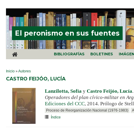
Pasar al contenido principal
El peronismo en sus fuentes
BIBLIOGRAFÍAS
BOLETINES
IMÁGE
SE ENCUENTRA USTED AQUÍ
Inicio
»
Autores
CASTRO FEIJÓO, LUCÍA
Lanzilotta, Sofía
y
Castro Feijóo, Lucía
Operadores del plan cívico-militar en Ar
Ediciones del CCC
, 2014. Prólogo de Stel
Proceso de Reorganización Nacional (1976-1983)
A
Índice