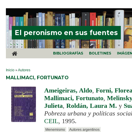
Pasar al contenido principal
El peronismo en sus fuentes
BIBLIOGRAFÍAS
BOLETINES
IMÁGE
SE ENCUENTRA USTED AQUÍ
Inicio
»
Autores
MALLIMACI, FORTUNATO
Ameigeiras, Aldo
,
Forni, Florea
Mallimaci, Fortunato
,
Melinsky
Julieta
,
Roldán, Laura M.
y
Su
Pobreza urbana y políticas social
CEIL
, 1995.
Menemismo
Autores argentinos