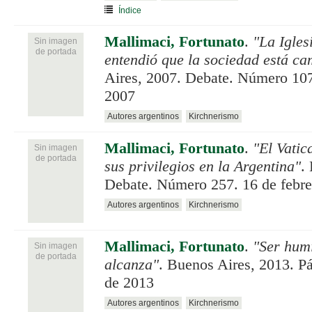
Índice
Mallimaci, Fortunato
.
"La Igles
Sin imagen
de portada
entendió que la sociedad está c
Aires, 2007. Debate. Número 107
2007
Autores argentinos
Kirchnerismo
Mallimaci, Fortunato
.
"El Vatic
Sin imagen
de portada
sus privilegios en la Argentina"
.
Debate. Número 257. 16 de febre
Autores argentinos
Kirchnerismo
Mallimaci, Fortunato
.
"Ser humi
Sin imagen
de portada
alcanza"
. Buenos Aires, 2013. P
de 2013
Autores argentinos
Kirchnerismo