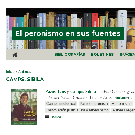
Pasar al contenido principal
El peronismo en sus fuentes
BIBLIOGRAFÍAS
BOLETINES
IMÁGE
SE ENCUENTRA USTED AQUÍ
Inicio
»
Autores
CAMPS, SIBILA
Pazos, Luís
y
Camps, Sibila
.
Ladran Chacho. ¿Qui
líder del Frente Grande?
. Buenos Aires:
Sudamerica
Campo intelectual
Partido peronista
Menemismo
Renovación justicialista y alfonsinsmo
Autores argen
Índice