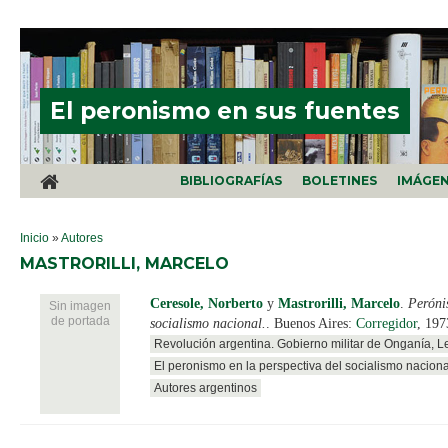
Pasar al contenido principal
El peronismo en sus fuentes
BIBLIOGRAFÍAS
BOLETINES
IMÁGE
SE ENCUENTRA USTED AQUÍ
Inicio
»
Autores
MASTRORILLI, MARCELO
Ceresole, Norberto
y
Mastrorilli, Marcelo
.
Perónis
Sin imagen
de portada
socialismo nacional.
. Buenos Aires:
Corregidor
, 197
Revolución argentina. Gobierno militar de Onganía, 
El peronismo en la perspectiva del socialismo naciona
Autores argentinos